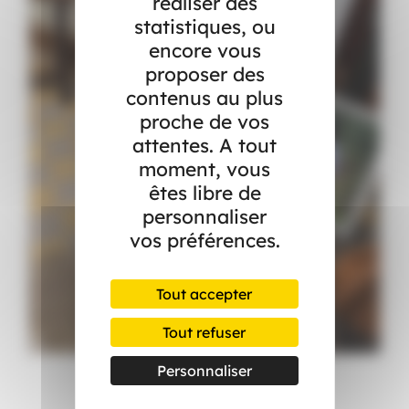
réaliser des
statistiques, ou
encore vous
proposer des
contenus au plus
proche de vos
attentes. A tout
moment, vous
êtes libre de
personnaliser
vos préférences.
Tout accepter
Tout refuser
Personnaliser