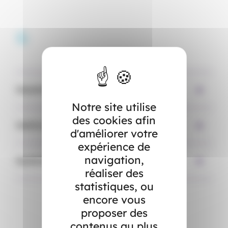
G
Garantie
Notre site utilise
des cookies afin
Gastro-entérologue
d'améliorer votre
expérience de
navigation,
Gynécologie-obstétrique
réaliser des
statistiques, ou
encore vous
proposer des
contenus au plus