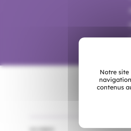
Notre site
navigation
contenus au
L’
Les origines