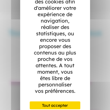
des cookies afin
d'améliorer votre
expérience de
navigation,
réaliser des
Toute la rubrique « Nous
statistiques, ou
encore vous
rejoindre »
proposer des
contenus au plus
proche de vos
attentes. A tout
moment, vous
êtes libre de
Boostez votre carrière
Candidature
personnaliser
vos préférences.
Tout accepter