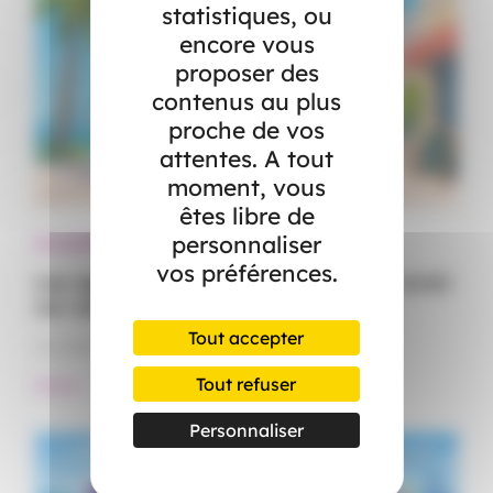
statistiques, ou
encore vous
proposer des
contenus au plus
proche de vos
attentes. A tout
moment, vous
êtes libre de
personnaliser
Actualités
vos préférences.
Les applications utiles en voyage à avoir
sur son smartphone
Tout accepter
16 juillet 2026
Tout refuser
#Santé
Personnaliser