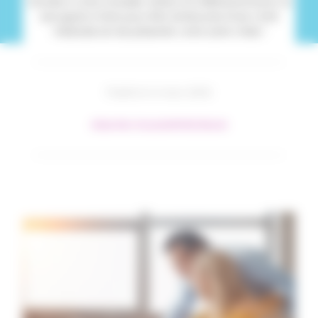
Sociale à votre mutuelle. Grâce à la télétransmission, le
seul geste à faire pour être remboursé d’une visite
médicale est de présenter votre carte vitale !
Publié le 11 mars 2020
#Identités Mutuelle
#MNEC
#Santé