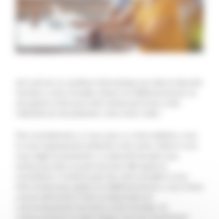
Cet outil est un système informatique qui relie la Sécurité
Sociale à votre mutuelle. Grâce à la télétransmission, le
seul geste à faire pour être remboursé d’une visite
médicale est de présenter votre carte vitale !
Plus concrètement, si vous avez vu votre médecin, vous
lui avez logiquement présenté votre carte vitale et vous
avez réglé sa prestation. La Sécurité Sociale vous
rembourse alors sa part environs 48h après la
consultation. Il reste la part de votre mutuelle à vous
faire rembourser, grâce à la télétransmission, vous n’avez
aucune démarche à faire, le décompte est
automatiquement envoyé à votre mutuelle. Ce
remboursement en deux temps vous est directement