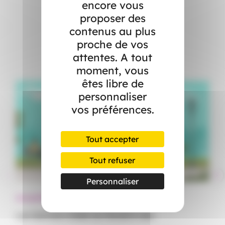
encore vous
proposer des
contenus au plus
Dans l’actualité
proche de vos
attentes. A tout
moment, vous
êtes libre de
personnaliser
vos préférences.
Tout accepter
Tout refuser
Personnaliser
Actualités
Ac
Les bienfaits d’aller au travail à vélo
Ar