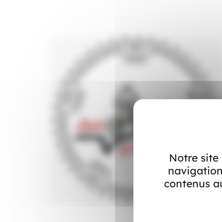
Notre site
navigation
contenus au