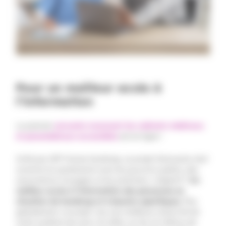
Pour un meilleur accès à
l’information
Le premier
annuaire recensant les cabinets médicaux
et paramédicaux accessibles
est en ligne !
Initié par APF France handicap, ce projet d’annuaire s’est
construit en partenariat avec les pouvoirs publics, des
associations d’usagers et les praticiens. L’objectif ?
Un
meilleur accès à l’information des personnes en
situation de handicap et à besoins spécifiques.
Plus
globalement, ce projet vise une meilleure inclusivité de
notre système de soins. En effet, sur les 12 millions de