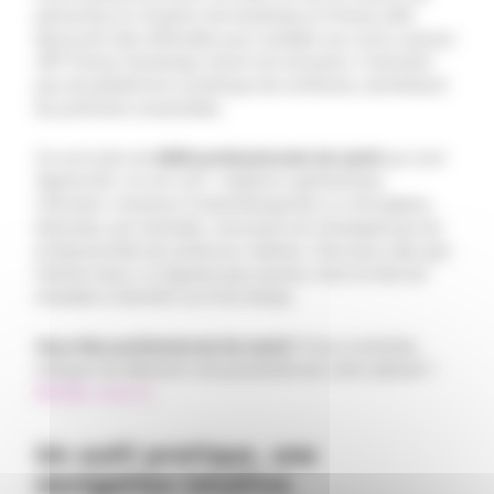
personnes en situation de handicap en France, 66%
éprouvent des difficultés pour accéder aux soins
(source :
APF France Handicap)
. Avant cet annuaire, il n’existait
pas de plateforme numérique de confiance, centralisant
les praticiens accessibles.
Ce sont près de
4000 professionnels de santé
qui sont
répertoriés via cet outil : médecins généralistes,
infirmiers, masseurs-kinésithérapeutes ou chirurgiens-
dentistes, par exemple. L’annuaire est renseigné par les
professionnels de santé eux-mêmes. C’est pour cela que
certains lieux n’y figurent pas encore, mais la liste est
amenée à s’enrichir au fil du temps.
Vous êtes professionnel de santé ?
Vous souhaitez
indiquer les éléments d’accessibilité de votre cabinet ?
Rendez-vous ici
.
Un outil pratique, une
navigation intuitive