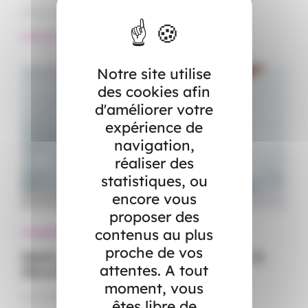
20 janvier 2025
#Identités Mutuelle
#Produits et services
Notre site utilise
des cookies afin
d'améliorer votre
expérience de
navigation,
réaliser des
statistiques, ou
encore vous
proposer des
contenus au plus
Actualités
proche de vos
Quels sont les différents régimes de la
attentes. A tout
Sécurité sociale ?
moment, vous
15 octobre 2024
êtes libre de