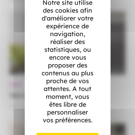
Notre site utilise
des cookies afin
d'améliorer votre
expérience de
navigation,
réaliser des
statistiques, ou
encore vous
proposer des
contenus au plus
proche de vos
Santé
attentes. A tout
Tout savoir sur les infusions
moment, vous
êtes libre de
7 mai 2021
personnaliser
vos préférences.