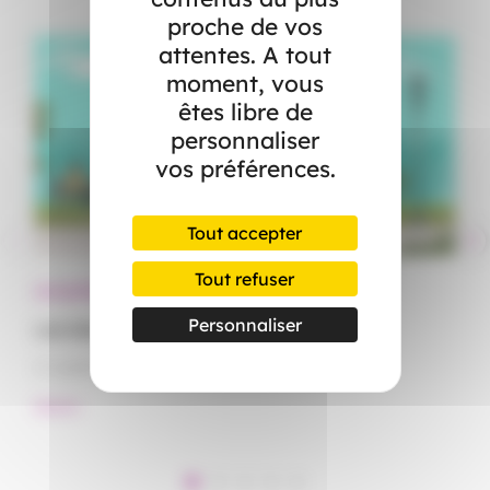
proche de vos
attentes. A tout
moment, vous
êtes libre de
personnaliser
vos préférences.
Tout accepter
Tout refuser
Actualités
Ac
Personnaliser
Les bienfaits d’aller au travail à vélo
Ar
2
17 juillet 2026
17
#Santé
#S