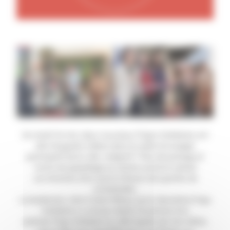
Brest
Saint-Brieuc
Ce mardi 16 mai, deux nouveaux Frigos Solidaires ont
été inaugurés à Brest dans le cadre du budget
participatif de la ville. L’objectif ? Plus de partage et
moins de gaspillage au Centre social et culturel
Les Amarres ainsi qu’à la Maison de quartier de
Lambézellec.
Le lendemain, c’est à Saint-Brieuc qu’un deuxième Frigo
Solidaire a vu le jour. Après l’ouverture d’un
premier Frigo Solidaire au café Auprès de mon Arbre,