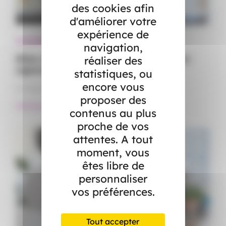
des cookies afin
d'améliorer votre
expérience de
Actualités
navigation,
Bilan de la collecte de chaussettes en
réaliser des
agences !
statistiques, ou
encore vous
11 mars 2024
proposer des
#Événements
#Identités Mutuelle
#Solidarité
contenus au plus
proche de vos
attentes. A tout
moment, vous
êtes libre de
personnaliser
vos préférences.
Tout accepter