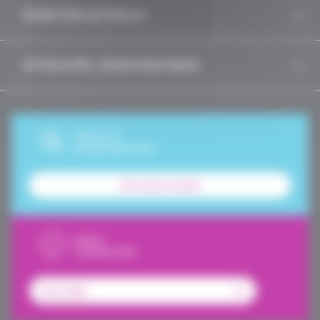
IDENTITÉS MUTUELLE
ACTUALITÉS, INFOS PRATIQUES
DEVIS ET
SOUSCRIPTION
Tarif personnalisé
NOUS
CONTACTER