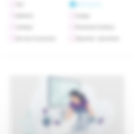
Tout
Défiscalisation
Solidarité
Voyage
Juridique
Événements familiaux
Services à la personne
Allocations - Subventions