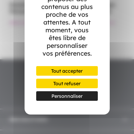
Exonérations de charges et avantages
contenus au plus
fiscaux pour le particulier employeur
proche de vos
attentes. A tout
#Aide à domicile
#Particulier employeur
#Services à la personne
moment, vous
êtes libre de
personnaliser
vos préférences.
Tout accepter
Tout refuser
Personnaliser
NOS SOLUTIONS