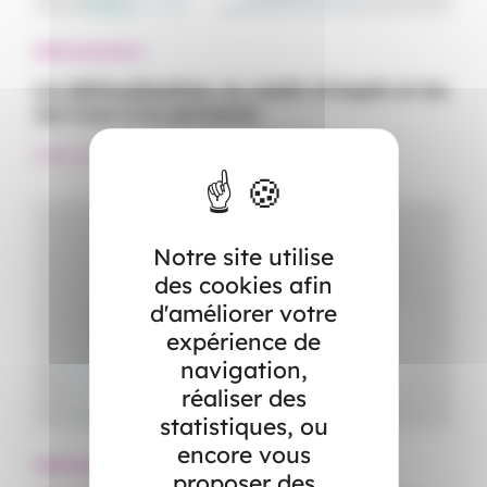
Défiscalisation
La défiscalisation, le crédit d’impôt et les
services à la personne
#Aide à domicile
#Défiscalisation
#Services à la personne
Notre site utilise
des cookies afin
d'améliorer votre
expérience de
navigation,
réaliser des
statistiques, ou
encore vous
Défiscalisation
proposer des