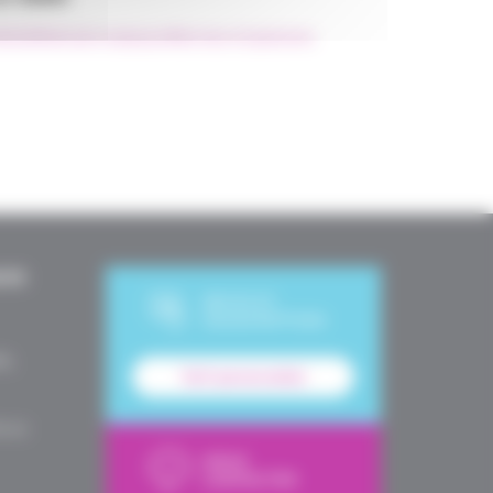
CESU
#Particulier employeur
#Services à la personne
UES
DEVIS ET
SOUSCRIPTION
le,
Tarif personnalisé
é en
NOUS
CONTACTER