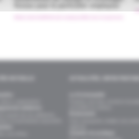
fiscaux pour le particulier employeur
#
#Aide à domicile
#Particulier employeur
#Services à la personne
TÉS MUTUELLE
ACTUALITÉS, INFOS PRATIQ
naître
Le fil d’actualité
valeurs, organisation.
Produits, services, vie de la mutuel
actualités du secteur.
gements solidaires
Événements
ns auprès de nos adhérents,
teurs et partenaires associatifs.
Faits marquants, rendez-vous sant
agences.
oindre
Conseils vie pratique
rs, nos offres.