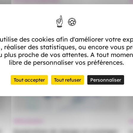
Services à la personne
S
Téléassistance
U
#Services à la personne
#Téléassistance
#S
 utilise des cookies afin d'améliorer votre ex
, réaliser des statistiques, ou encore vous p
 plus proche de vos attentes. A tout momen
libre de personnaliser vos préférences.
Tout accepter
Tout refuser
Personnaliser
Défiscalisation
A
t
Exonérations de charges et avantages
L