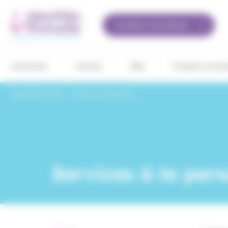
Panneau de gestion des cookies
Conseils vie pratique
Sommaire
Contact
FAQ
Conseils vie pra
Identités Mutuelle
›
Services à la personne
Services à la per