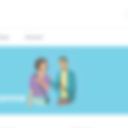
tique
Glossaire
sonne