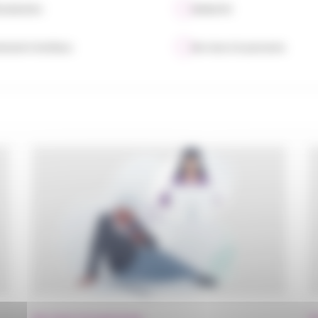
scalisation
Solidarité
ements familiaux
Services à la personne