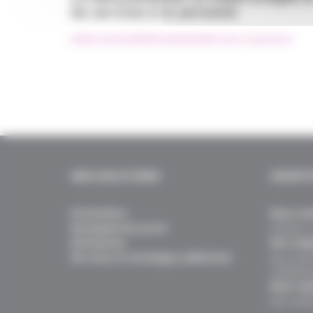
les services à la personne
#Aide à domicile
#Défiscalisation
#Services à la personne
NOS SOLUTIONS
IDENTI
Particuliers
Nous con
Enseignement privé
Histoire, 
Entreprises
Nos enga
Services et avantages adhérents
Nos actio
collabora
Nous rej
Nos métie