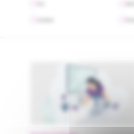
Tout
Défi
Juridique
Évén