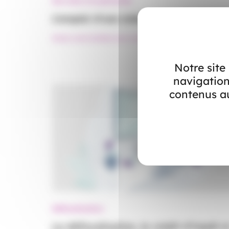
Services à la personne
L’emploi d’une aide à domicile
#Aide à domicile
#Services à la personne
Notre site
navigation
contenus au
Défiscalisation
La défiscalisation, le crédit d’impôt e