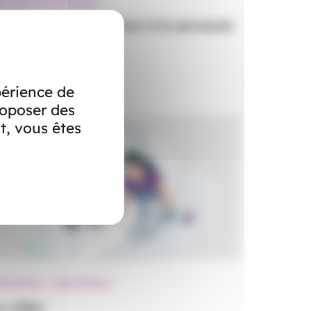
ervices à la personne
ne palette de services à la personne
ervices à la personne
périence de
roposer des
t, vous êtes
llocations - Subventions
e CESU