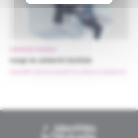
Événements familiaux
Congé de solidarité familiale
#Aidant
#Être aidant d'un proche
#Fin de vie
#Personne âgée
#Proche