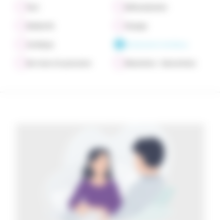
Tout
Défiscalisation
Solidarité
Voyage
Juridique
Événements familiaux
Services à la personne
Allocations - Subventions