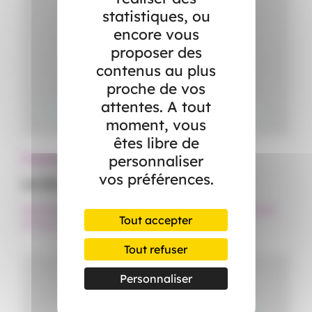
statistiques, ou
encore vous
proposer des
contenus au plus
proche de vos
attentes. A tout
moment, vous
êtes libre de
personnaliser
Événements familiaux
vos préférences.
La loi (Claeys) Léonetti
#Accompagnement
#Aidant
#Décès
#Événement familial
#Famille
Tout accepter
#Fin de vie
Tout refuser
Personnaliser