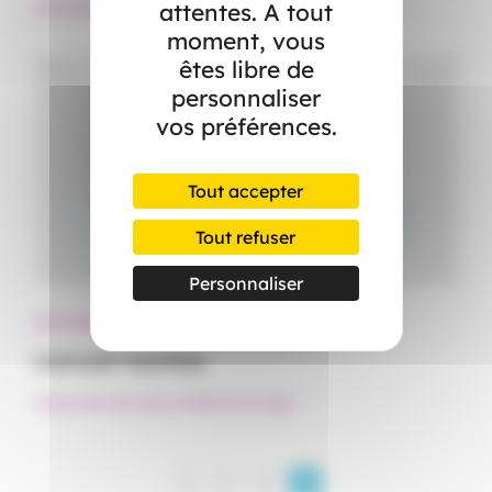
attentes. A tout
#CESU
#Particulier employeur
#Services à la personne
moment, vous
êtes libre de
personnaliser
vos préférences.
Tout accepter
Tout refuser
Personnaliser
Services à la personne
L’accueil familial
#Dépendance
#Logement
#Personne âgée
<
1
2
3