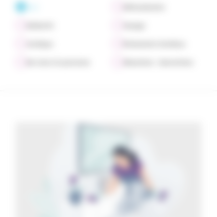
Tout
Défiscalisation
Solidarité
Voyage
Juridique
Événements familiaux
Services à la personne
Allocations - Subventions