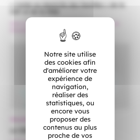
« L’aide au domicile des familles » de la
CAF et de la MSA
#Aide à domicile
#Aide financière
#Événement familial
#Famille
#Maladie
#Naissance
Notre site utilise
des cookies afin
d'améliorer votre
expérience de
navigation,
réaliser des
statistiques, ou
encore vous
proposer des
Allocations - Subventions
contenus au plus
Le CESU
proche de vos