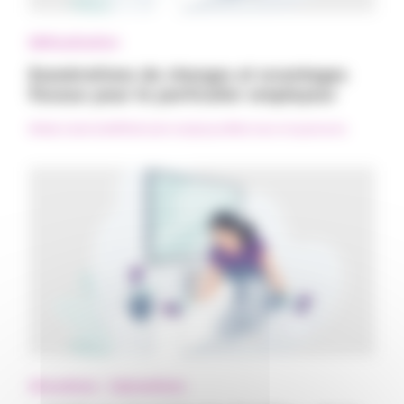
Défiscalisation
Exonérations de charges et avantages
fiscaux pour le particulier employeur
#Aide à domicile
#Particulier employeur
#Services à la personne
Allocations - Subventions