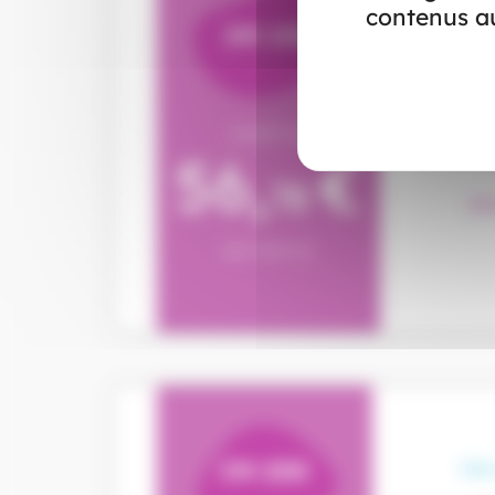
contenus au
IM 150
Un
soi
A partir de
56,
€
78
Dét
par mois (1)
IM 200
Une