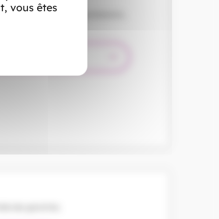
t, vous êtes
les frais de santé : hospitalisation,
épassement d’honoraires.
mble des garanties.