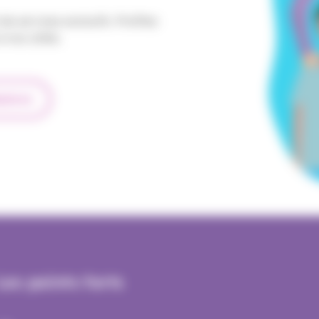
de services exclusifs. Profitez
à nos côtés.
léphone
Les points forts