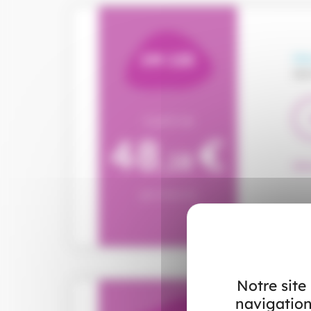
IM 125
Une
non
A partir de
48
€
,18
Dét
par mois (1)
Notre site
navigation