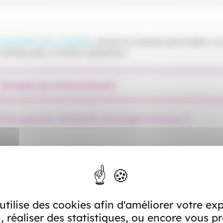
 garantie plus complète
, incluant la chambre particulière, un 
 remboursés, un forfait “prévention”.
Exemples de remboursements
ail des garanties
Fiche IPID
Avantages et services
 utilise des cookies afin d'améliorer votre ex
, réaliser des statistiques, ou encore vous p