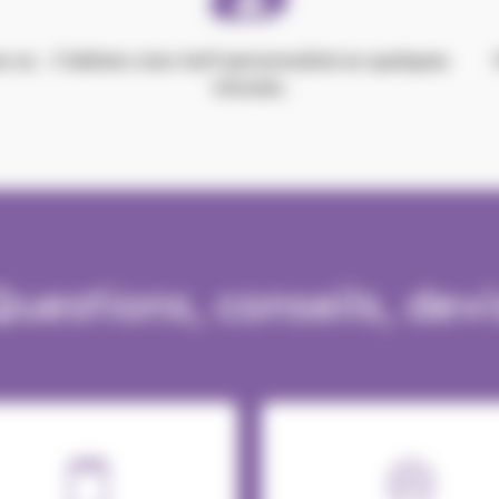
ne ou
J’obtiens mon tarif personnalisé en quelques
minutes.
Questions, conseils, devi