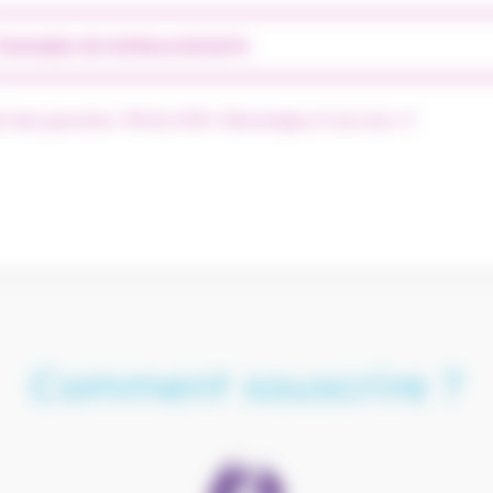
Exemples de remboursements
il des garanties
Fiche IPID
Avantages et services
Comment souscrire ?