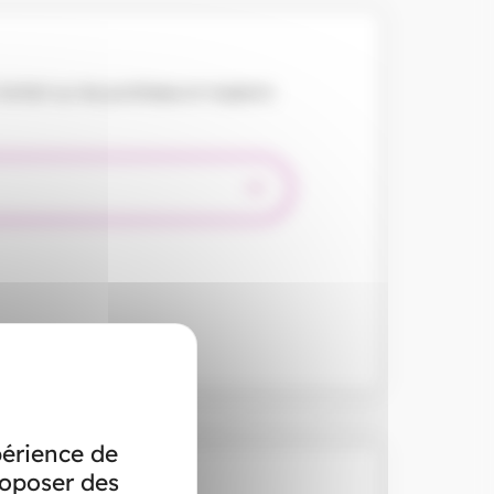
forfait sur les prothèses et implants
périence de
roposer des