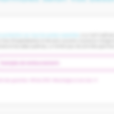
 protection sur tous les postes essentiels
, à un tarif maîtris
 frais d’hospitalisation et de soins courants, la prise en charge 
taire et les aides auditives, un forfait pour les activités sportives
Exemples de remboursements
ail des garanties
Fiche IPID
Avantages et services