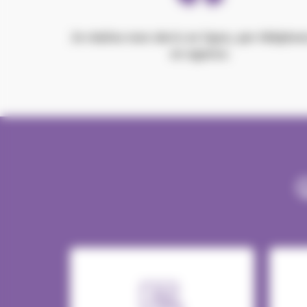
Je réalise mon devis en ligne, par télépho
en agence.