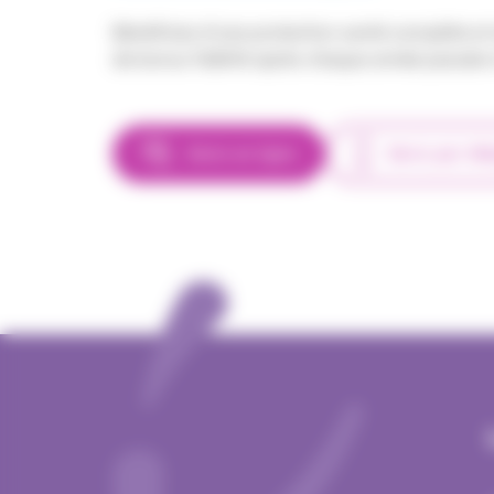
Bénéficiez d’une protection santé complète et 
de bonus fidélité après chaque année passée 
Devis en ligne
Devis par té