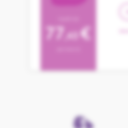
A partir de
77
€
Déta
,43
par mois (1)