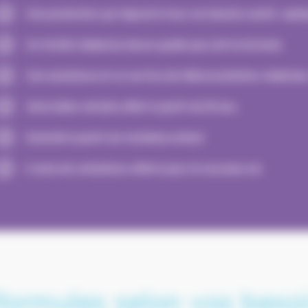
Une protection qui répond à tous vos besoins santé : optiq
Un forfait médecine douce quelle que soit la formule.
Une assistance et un service de téléconsultation médicale,
Votre bilan retraite offert à partir de 55 ans.
Gratuité à partir du troisième enfant.
6 mois de cotisations offerts pour le nouveau-né.
formules selon vos beso