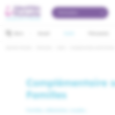
Panneau de gestion des cookies
Particuliers
Devis
Accueil
Santé
Prévoyance
Identités Mutuelle
›
Particuliers
›
Santé
›
Complémentaire santé familles
Complémentaire 
Familles
Familles, célibataires, couples…