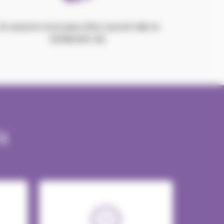
Je souscris et je peux être couvert dès le
lendemain (2).
s