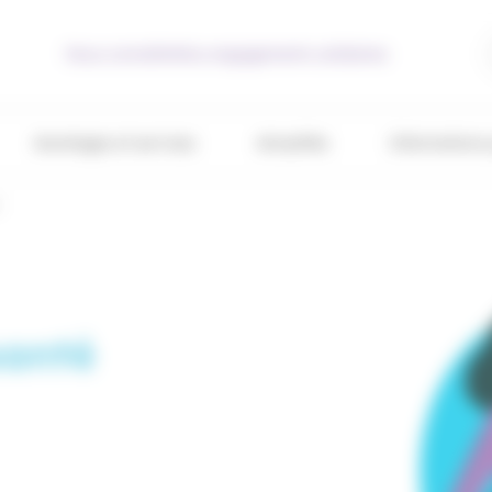
Nous connaître
Nos engagements solidaires
Avantages et services
Actualités
Informations 
santé