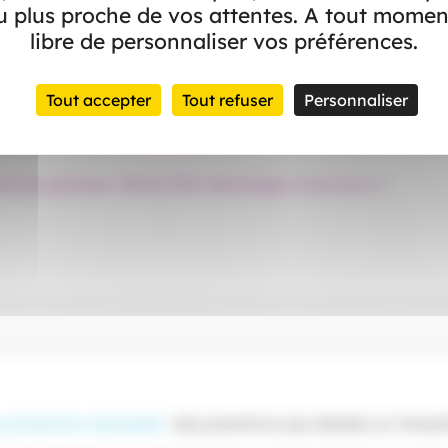
 plus proche de vos attentes. A tout momen
e garantie renforcée
avec de meilleurs remboursements sur tous 
libre de personnaliser vos préférences.
ns courants, optique, dentaire, aides auditives, prévention et d
Tout accepter
Tout refuser
Personnaliser
Exemples de remboursements
ail des garanties
Fiche IPID
Avantages et services
 protection maximale
: des prestations plus élevées sur l’ense