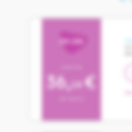
IM 100
Une
aux
den
A partir de
36,
€
14
Dét
par mois (1)